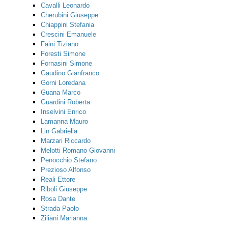
Cavalli Leonardo
Cherubini Giuseppe
Chiappini Stefania
Crescini Emanuele
Faini Tiziano
Foresti Simone
Fornasini Simone
Gaudino Gianfranco
Gorni Loredana
Guana Marco
Guardini Roberta
Inselvini Enrico
Lamanna Mauro
Lin Gabriella
Marzari Riccardo
Melotti Romano Giovanni
Penocchio Stefano
Prezioso Alfonso
Reali Ettore
Riboli Giuseppe
Rosa Dante
Strada Paolo
Ziliani Marianna