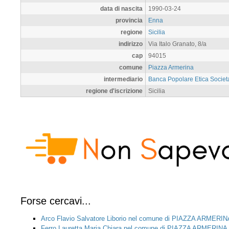
data di nascita
1990-03-24
provincia
Enna
regione
Sicilia
indirizzo
Via Italo Granato, 8/a
cap
94015
comune
Piazza Armerina
intermediario
Banca Popolare Etica Societa
regione d'iscrizione
Sicilia
Forse cercavi...
Arco Flavio Salvatore Liborio nel comune di PIAZZA ARMERIN
Ferro Lauretta Maria Chiara nel comune di PIAZZA ARMERINA