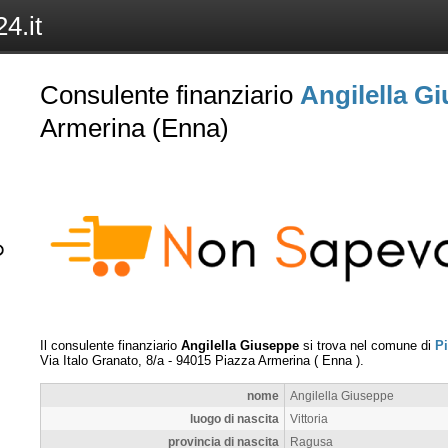
4.it
Consulente finanziario
Angilella G
Armerina (Enna)
Il consulente finanziario
Angilella Giuseppe
si trova nel comune di
P
Via Italo Granato, 8/a
-
94015
Piazza Armerina
(
Enna
).
nome
Angilella Giuseppe
luogo di nascita
Vittoria
provincia di nascita
Ragusa