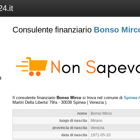
4.it
Consulente finanziario
Bonso Mirc
Il consulente finanziario
Bonso Mirco
si trova nel comune di
Spinea
n
Martiri Della Liberta' 79/a
-
30038
Spinea
(
Venezia
).
nome
Bonso Mirco
luogo di nascita
Mirano
provincia di nascita
Venezia
data di nascita
1971-05-10