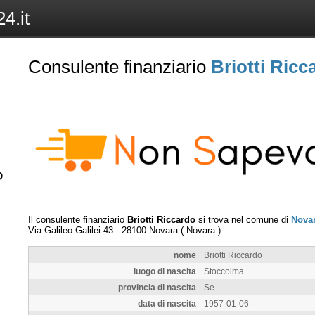
4.it
Consulente finanziario
Briotti Ricc
Il consulente finanziario
Briotti Riccardo
si trova nel comune di
Nova
Via Galileo Galilei 43
-
28100
Novara
(
Novara
).
nome
Briotti Riccardo
luogo di nascita
Stoccolma
provincia di nascita
Se
data di nascita
1957-01-06