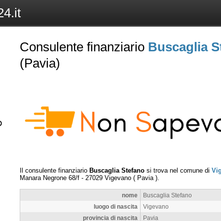
4.it
Consulente finanziario
Buscaglia S
(Pavia)
Il consulente finanziario
Buscaglia Stefano
si trova nel comune di
Vi
Manara Negrone 68/f
-
27029
Vigevano
(
Pavia
).
nome
Buscaglia Stefano
luogo di nascita
Vigevano
provincia di nascita
Pavia