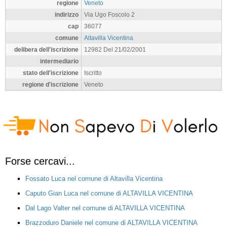
regione
Veneto
indirizzo
Via Ugo Foscolo 2
cap
36077
comune
Altavilla Vicentina
delibera dell'iscrizione
12982 Del 21/02/2001
intermediario
stato dell'iscrizione
Iscritto
regione d'iscrizione
Veneto
Forse cercavi...
Fossato Luca nel comune di Altavilla Vicentina
Caputo Gian Luca nel comune di ALTAVILLA VICENTINA
Dal Lago Valter nel comune di ALTAVILLA VICENTINA
Brazzoduro Daniele nel comune di ALTAVILLA VICENTINA