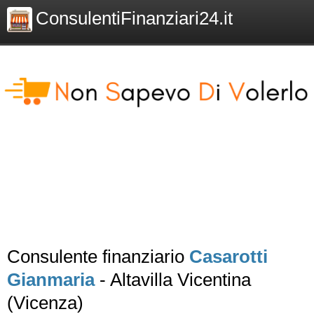
ConsulentiFinanziari24.it
Consulente finanziario
Casarotti
Gianmaria
- Altavilla Vicentina
(Vicenza)