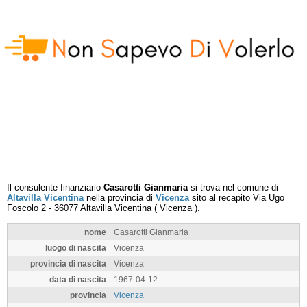
Il consulente finanziario
Casarotti Gianmaria
si trova nel comune di
Altavilla Vicentina
nella provincia di
Vicenza
sito al recapito
Via Ugo
Foscolo 2
-
36077
Altavilla Vicentina
(
Vicenza
).
nome
Casarotti Gianmaria
luogo di nascita
Vicenza
provincia di nascita
Vicenza
data di nascita
1967-04-12
provincia
Vicenza