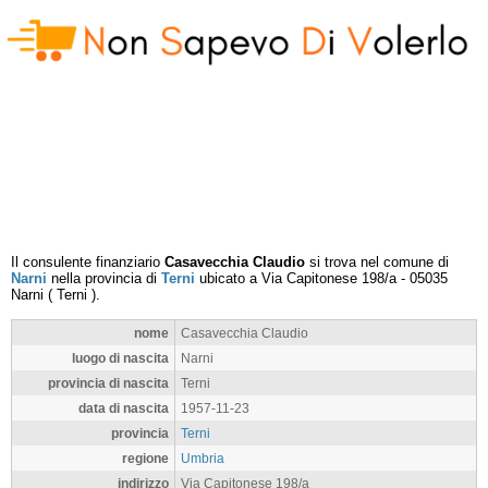
Il consulente finanziario
Casavecchia Claudio
si trova nel comune di
Narni
nella provincia di
Terni
ubicato a
Via Capitonese 198/a
-
05035
Narni
(
Terni
).
nome
Casavecchia Claudio
luogo di nascita
Narni
provincia di nascita
Terni
data di nascita
1957-11-23
provincia
Terni
regione
Umbria
indirizzo
Via Capitonese 198/a