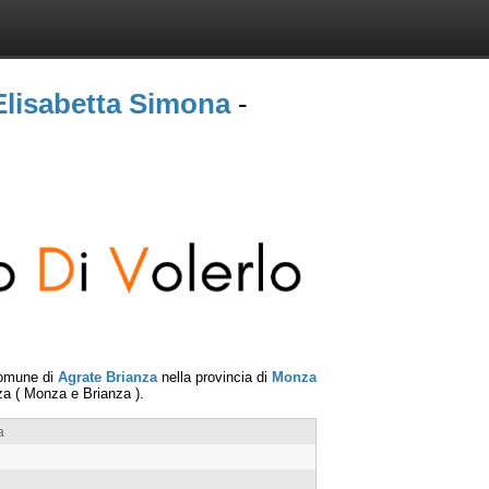
 Elisabetta Simona
-
comune di
Agrate Brianza
nella provincia di
Monza
za
(
Monza e Brianza
).
a