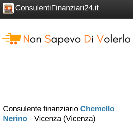
ConsulentiFinanziari24.it
Consulente finanziario
Chemello
Nerino
- Vicenza (Vicenza)