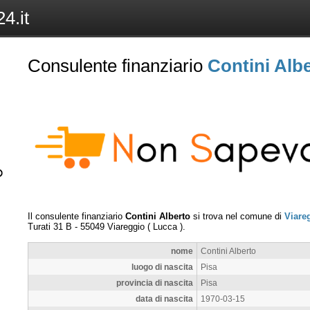
4.it
Consulente finanziario
Contini Alb
Il consulente finanziario
Contini Alberto
si trova nel comune di
Viare
Turati 31 B
-
55049
Viareggio
(
Lucca
).
nome
Contini Alberto
luogo di nascita
Pisa
provincia di nascita
Pisa
data di nascita
1970-03-15