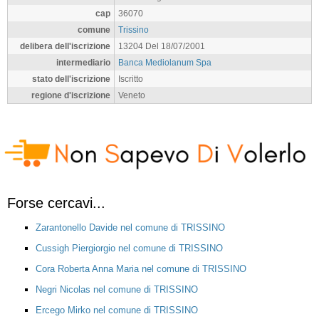
cap
36070
comune
Trissino
delibera dell'iscrizione
13204 Del 18/07/2001
intermediario
Banca Mediolanum Spa
stato dell'iscrizione
Iscritto
regione d'iscrizione
Veneto
Forse cercavi...
Zarantonello Davide nel comune di TRISSINO
Cussigh Piergiorgio nel comune di TRISSINO
Cora Roberta Anna Maria nel comune di TRISSINO
Negri Nicolas nel comune di TRISSINO
Ercego Mirko nel comune di TRISSINO