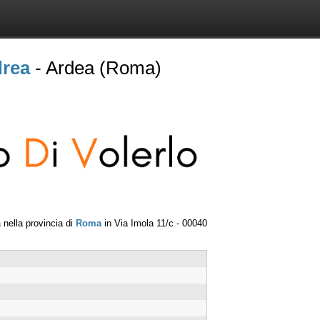
drea
- Ardea (Roma)
a
nella provincia di
Roma
in
Via Imola 11/c
-
00040