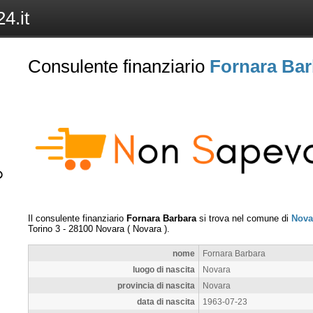
4.it
Consulente finanziario
Fornara Bar
Il consulente finanziario
Fornara Barbara
si trova nel comune di
Nova
Torino 3
-
28100
Novara
(
Novara
).
nome
Fornara Barbara
luogo di nascita
Novara
provincia di nascita
Novara
data di nascita
1963-07-23