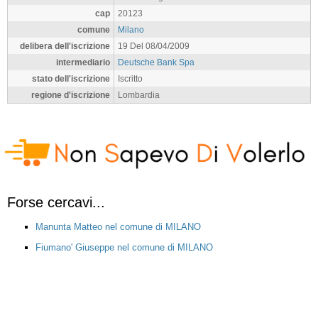
cap
20123
comune
Milano
delibera dell'iscrizione
19 Del 08/04/2009
intermediario
Deutsche Bank Spa
stato dell'iscrizione
Iscritto
regione d'iscrizione
Lombardia
Forse cercavi...
Manunta Matteo nel comune di MILANO
Fiumano' Giuseppe nel comune di MILANO
Alessio Marco Pasquale Oreste nel comune di MILANO
Besozzi Raffaello nel comune di Milano
Perissinotto Saverio nel comune di MILANO