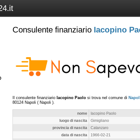
4.it
Consulente finanziario
Iacopino Pa
Il consulente finanziario
Iacopino Paolo
si trova nel comune di
Napol
80124
Napoli
(
Napoli
).
nome
Iacopino Paolo
luogo di nascita
Gimigliano
provincia di nascita
Catanzaro
data di nascita
1966-02-21