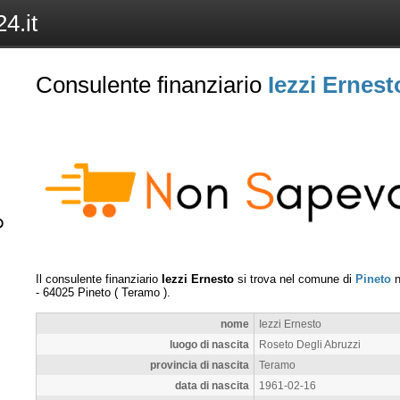
4.it
Consulente finanziario
Iezzi Ernest
Il consulente finanziario
Iezzi Ernesto
si trova nel comune di
Pineto
n
-
64025
Pineto
(
Teramo
).
nome
Iezzi Ernesto
luogo di nascita
Roseto Degli Abruzzi
provincia di nascita
Teramo
data di nascita
1961-02-16