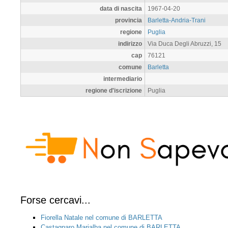
data di nascita
1967-04-20
provincia
Barletta-Andria-Trani
regione
Puglia
indirizzo
Via Duca Degli Abruzzi, 15
cap
76121
comune
Barletta
intermediario
regione d'iscrizione
Puglia
Forse cercavi...
Fiorella Natale nel comune di BARLETTA
Castagnaro Marialba nel comune di BARLETTA