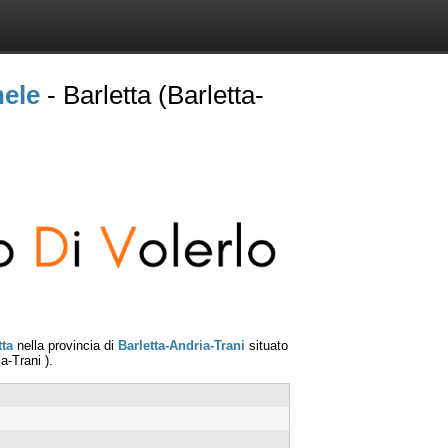
hele
- Barletta (Barletta-
tta
nella provincia di
Barletta-Andria-Trani
situato
ia-Trani
).