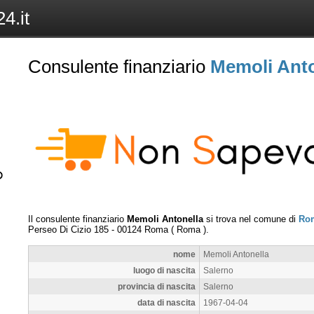
4.it
Consulente finanziario
Memoli Anto
Il consulente finanziario
Memoli Antonella
si trova nel comune di
Ro
Perseo Di Cizio 185
-
00124
Roma
(
Roma
).
nome
Memoli Antonella
luogo di nascita
Salerno
provincia di nascita
Salerno
data di nascita
1967-04-04