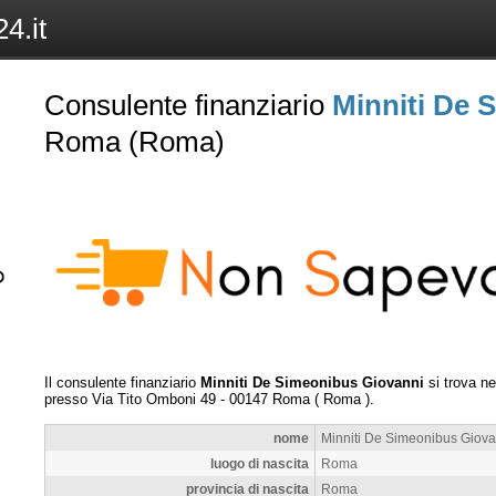
4.it
Consulente finanziario
Minniti De 
Roma (Roma)
Il consulente finanziario
Minniti De Simeonibus Giovanni
si trova n
presso
Via Tito Omboni 49
-
00147
Roma
(
Roma
).
nome
Minniti De Simeonibus Giova
luogo di nascita
Roma
provincia di nascita
Roma