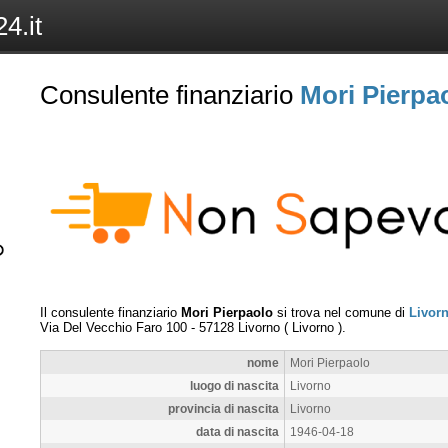
4.it
Consulente finanziario
Mori Pierpa
Il consulente finanziario
Mori Pierpaolo
si trova nel comune di
Livor
Via Del Vecchio Faro 100
-
57128
Livorno
(
Livorno
).
nome
Mori Pierpaolo
luogo di nascita
Livorno
provincia di nascita
Livorno
data di nascita
1946-04-18