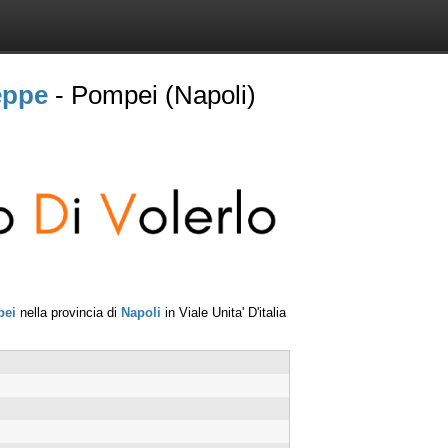
eppe
- Pompei (Napoli)
ei
nella provincia di
Napoli
in
Viale Unita' D'italia