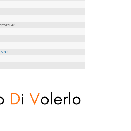
rrazzi 42
S.p.a.