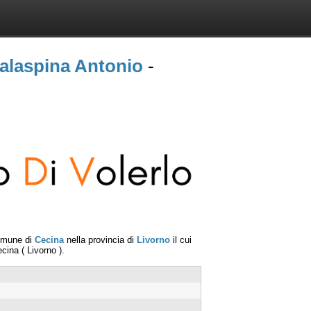
Malaspina Antonio
-
comune di
Cecina
nella provincia di
Livorno
il cui
ecina
(
Livorno
).