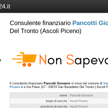
4.it
Consulente finanziario
Pancotti Gi
Del Tronto (Ascoli Piceno)
Il consulente finanziario
Pancotti Giovanni
si trova nel comune di
San
Piceno
è a
Via Piave 117
-
63074
San Benedetto Del Tronto
(
Ascoli 
nome
Pancotti Giovanni
luogo di nascita
Ascoli Piceno
provincia di nascita
Ascoli Piceno