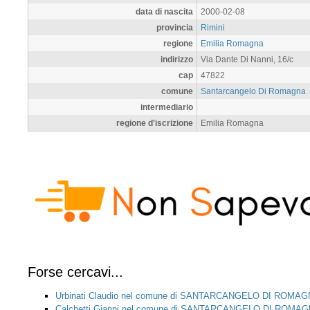
data di nascita
2000-02-08
provincia
Rimini
regione
Emilia Romagna
indirizzo
Via Dante Di Nanni, 16/c
cap
47822
comune
Santarcangelo Di Romagna
intermediario
regione d'iscrizione
Emilia Romagna
Forse cercavi...
Urbinati Claudio nel comune di SANTARCANGELO DI ROMA
Calchetti Gianni nel comune di SANTARCANGELO DI ROMA