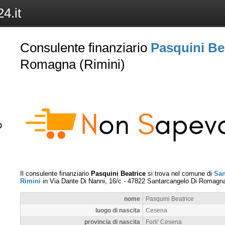
4.it
Consulente finanziario
Pasquini Be
Romagna (Rimini)
Il consulente finanziario
Pasquini Beatrice
si trova nel comune di
San
Rimini
in
Via Dante Di Nanni, 16/c
-
47822
Santarcangelo Di Romagn
nome
Pasquini Beatrice
luogo di nascita
Cesena
provincia di nascita
Forli' Cesena