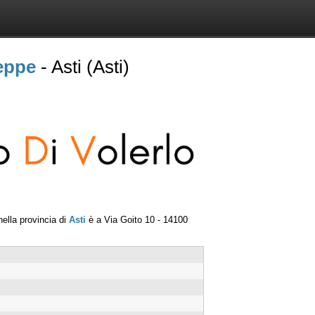
eppe
- Asti (Asti)
ella provincia di
Asti
è a
Via Goito 10
-
14100