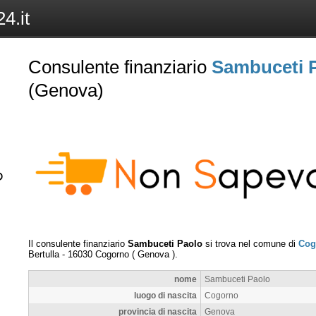
4.it
Consulente finanziario
Sambuceti 
(Genova)
Il consulente finanziario
Sambuceti Paolo
si trova nel comune di
Cog
Bertulla
-
16030
Cogorno
(
Genova
).
nome
Sambuceti Paolo
luogo di nascita
Cogorno
provincia di nascita
Genova