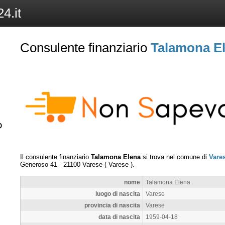
4.it
Consulente finanziario
Talamona E
Il consulente finanziario
Talamona Elena
si trova nel comune di
Vare
Generoso 41
-
21100
Varese
(
Varese
).
nome
Talamona Elena
luogo di nascita
Varese
provincia di nascita
Varese
data di nascita
1959-04-18