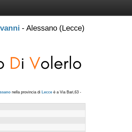
ovanni
- Alessano (Lecce)
essano
nella provincia di
Lecce
è a
Via Bari,63
-