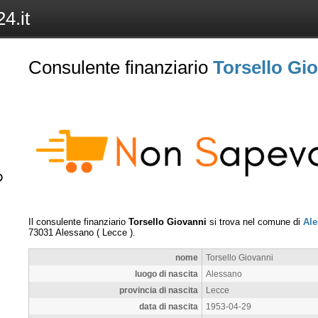
4.it
Consulente finanziario
Torsello Gi
Il consulente finanziario
Torsello Giovanni
si trova nel comune di
Al
73031
Alessano
(
Lecce
).
nome
Torsello Giovanni
luogo di nascita
Alessano
provincia di nascita
Lecce
data di nascita
1953-04-29