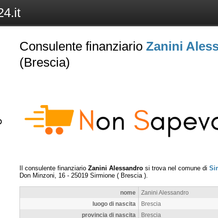
4.it
Consulente finanziario
Zanini Ales
(Brescia)
Il consulente finanziario
Zanini Alessandro
si trova nel comune di
Si
Don Minzoni, 16
-
25019
Sirmione
(
Brescia
).
nome
Zanini Alessandro
luogo di nascita
Brescia
provincia di nascita
Brescia