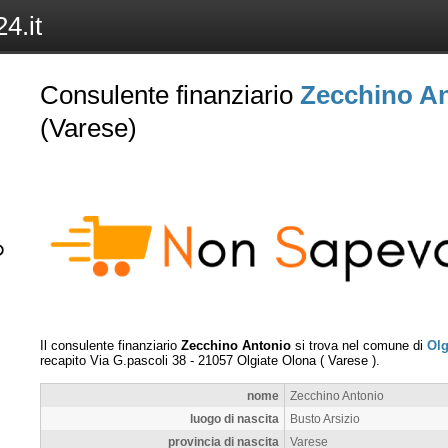
4.it
Consulente finanziario
Zecchino A
(Varese)
Il consulente finanziario
Zecchino Antonio
si trova nel comune di
Olg
recapito
Via G.pascoli 38
-
21057
Olgiate Olona
(
Varese
).
nome
Zecchino Antonio
luogo di nascita
Busto Arsizio
provincia di nascita
Varese