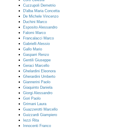
Cuzzupoli Demetrio
D'alba Maria Concetta
De Michele Vincenzo
Duchini Marco
Esposito Alessandro
Falomi Marco
Francalacci Marco
Gabrielli Alessio
Gallo Mario
Gasparri Renzo
Gentili Giuseppe
Geraci Marcello
Ghelardini Eleonora
Gherardini Umberto
Giannerini Paolo
Giaquinto Daniela
Giorgi Alessandro
Gori Paolo
Grimani Laura
Guazzerotti Marcello
Guizzardi Giampiero
Iezzi Rita
Innocenti Franco