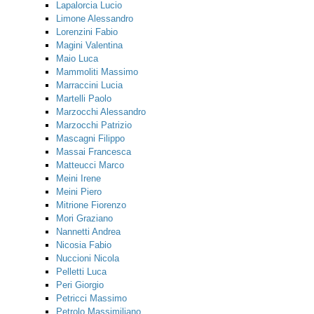
Lapalorcia Lucio
Limone Alessandro
Lorenzini Fabio
Magini Valentina
Maio Luca
Mammoliti Massimo
Marraccini Lucia
Martelli Paolo
Marzocchi Alessandro
Marzocchi Patrizio
Mascagni Filippo
Massai Francesca
Matteucci Marco
Meini Irene
Meini Piero
Mitrione Fiorenzo
Mori Graziano
Nannetti Andrea
Nicosia Fabio
Nuccioni Nicola
Pelletti Luca
Peri Giorgio
Petricci Massimo
Petrolo Massimiliano