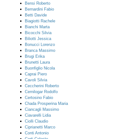
Bensi Roberto
Bernardini Fabio
Betti Davide
Biagiotti Rachele
Bianchi Marta
Bicocchi Silvia
Biliotti Jessica
Bonucci Lorenzo
Branca Massimo
Brugi Erika
Brunetti Laura
Buonfiglio Nicola
Caprai Piero
Cavoli Silvia
Ceccherini Roberto
Cernilogar Rodolfo
Certosino Fabio
Chada Prosperina Maria
Ciancagli Massimo
Ciavarelli Lidia
Ciolli Claudio
Ciprianetti Marco
Conti Antonio
Corti Celeste