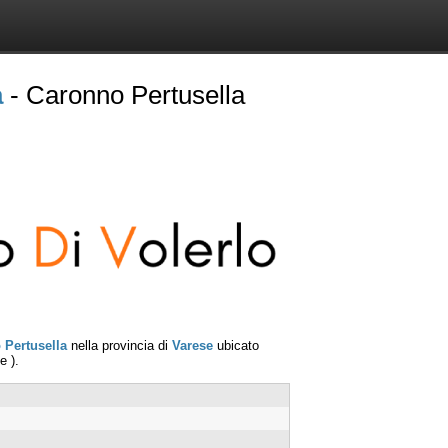
a
- Caronno Pertusella
 Pertusella
nella provincia di
Varese
ubicato
se
).