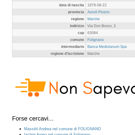
data di nascita
1979-08-22
provincia
Ascoli Piceno
regione
Marche
indirizzo
Via Don Bosco, 3
cap
63084
comune
Folignano
intermediario
Banca Mediolanum Spa
regione d'iscrizione
Marche
Forse cercavi...
Massitti Andrea nel comune di FOLIGNANO
Iachini Argeo nel comune di Folignano