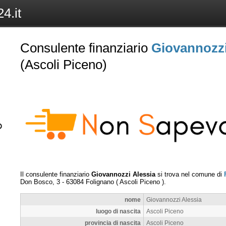
4.it
Consulente finanziario
Giovannozzi
(Ascoli Piceno)
Il consulente finanziario
Giovannozzi Alessia
si trova nel comune di
Don Bosco, 3
-
63084
Folignano
(
Ascoli Piceno
).
nome
Giovannozzi Alessia
luogo di nascita
Ascoli Piceno
provincia di nascita
Ascoli Piceno