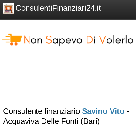
ConsulentiFinanziari24.it
Consulente finanziario
Savino Vito
-
Acquaviva Delle Fonti (Bari)