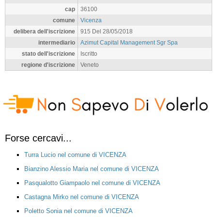
cap
36100
comune
Vicenza
delibera dell'iscrizione
915 Del 28/05/2018
intermediario
Azimut Capital Management Sgr Spa
stato dell'iscrizione
Iscritto
regione d'iscrizione
Veneto
Forse cercavi...
Turra Lucio nel comune di VICENZA
Bianzino Alessio Maria nel comune di VICENZA
Pasqualotto Giampaolo nel comune di VICENZA
Castagna Mirko nel comune di VICENZA
Poletto Sonia nel comune di VICENZA