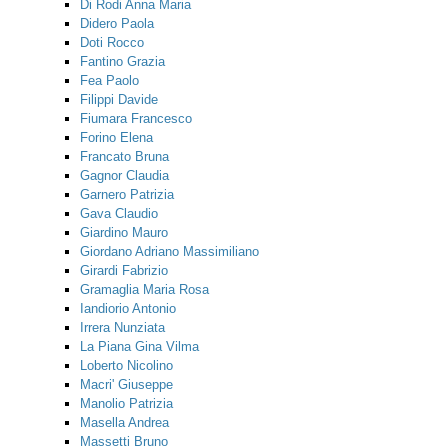
Di Rodi Anna Maria
Didero Paola
Doti Rocco
Fantino Grazia
Fea Paolo
Filippi Davide
Fiumara Francesco
Forino Elena
Francato Bruna
Gagnor Claudia
Garnero Patrizia
Gava Claudio
Giardino Mauro
Giordano Adriano Massimiliano
Girardi Fabrizio
Gramaglia Maria Rosa
Iandiorio Antonio
Irrera Nunziata
La Piana Gina Vilma
Loberto Nicolino
Macri' Giuseppe
Manolio Patrizia
Masella Andrea
Massetti Bruno